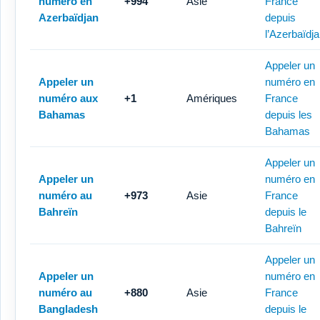
numéro en
+994
Asie
France
Azerbaïdjan
depuis
l’Azerbaïdj
Appeler un
Appeler un
numéro en
numéro aux
+1
Amériques
France
Bahamas
depuis les
Bahamas
Appeler un
Appeler un
numéro en
numéro au
+973
Asie
France
Bahreïn
depuis le
Bahreïn
Appeler un
Appeler un
numéro en
numéro au
+880
Asie
France
Bangladesh
depuis le