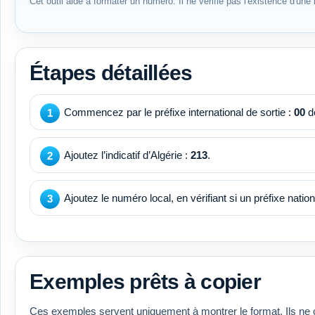
Cet outil aide à formater un numéro. Il ne vérifie pas l'existence d'une l
Étapes détaillées
Commencez par le préfixe international de sortie :
00
de
Ajoutez l’indicatif d’Algérie :
213
.
Ajoutez le numéro local, en vérifiant si un préfixe national
Exemples prêts à copier
Ces exemples servent uniquement à montrer le format. Ils ne 