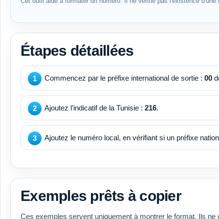
Cet outil aide à formater un numéro. Il ne vérifie pas l'existence d'une l
Étapes détaillées
Commencez par le préfixe international de sortie :
00
de
Ajoutez l’indicatif de la Tunisie :
216
.
Ajoutez le numéro local, en vérifiant si un préfixe national
Exemples prêts à copier
Ces exemples servent uniquement à montrer le format. Ils ne 