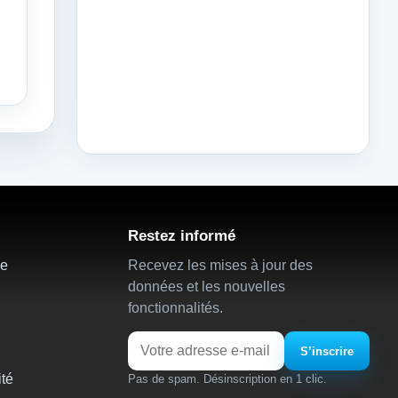
Restez informé
ie
Recevez les mises à jour des
données et les nouvelles
fonctionnalités.
Email
S’inscrire
ité
Pas de spam. Désinscription en 1 clic.