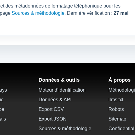
pays et des métadonnées de formatage téléphonique pour les
a page
Sources & méthodologie
. Dernière vérification :
27 mai
Données & outils
À propos
pays
Moteur d’identification
Méthodolog
ue
Données & API
llms.txt
ope
Export CSV
Robots
ais
Export JSON
Sitemap
Sources & méthodologie
Confidential