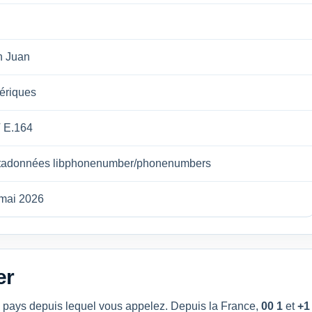
n Juan
ériques
 E.164
tadonnées libphonenumber/phonenumbers
mai 2026
er
du pays depuis lequel vous appelez. Depuis la France,
00 1
et
+1