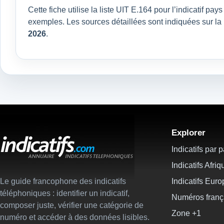
Cette fiche utilise la liste UIT E.164 pour l’indicatif 
exemples. Les sources détaillées sont indiquées sur l
2026
.
Explorer
Indicatifs par 
Indicatifs Afriq
Le guide francophone des indicatifs
Indicatifs Eur
téléphoniques : identifier un indicatif,
Numéros franç
composer juste, vérifier une catégorie de
Zone +1
numéro et accéder à des données lisibles.