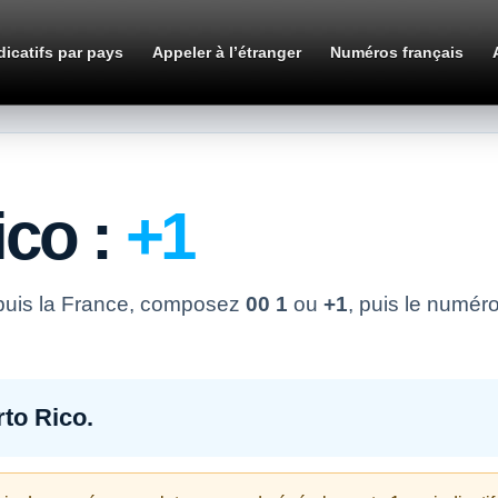
dicatifs par pays
Appeler à l’étranger
Numéros français
ico :
+1
puis la France, composez
00 1
ou
+1
, puis le numér
to Rico.