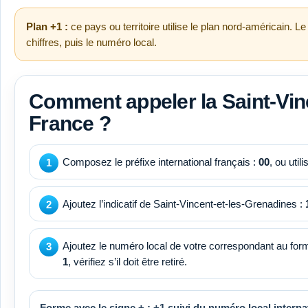
Plan +1 :
ce pays ou territoire utilise le plan nord-américain.
chiffres, puis le numéro local.
Comment appeler la Saint-Vin
France ?
Composez le préfixe international français :
00
, ou util
Ajoutez l’indicatif de Saint-Vincent-et-les-Grenadines :
Ajoutez le numéro local de votre correspondant au forma
1
, vérifiez s’il doit être retiré.
Forme avec le signe + :
+1
suivi du numéro local interna