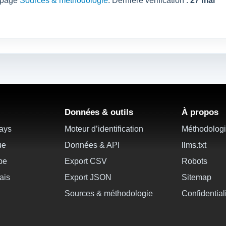
a page
Sources & méthodologie
. Dernière vérification :
27 mai
Données & outils
À propos
pays
Moteur d’identification
Méthodolog
ue
Données & API
llms.txt
ope
Export CSV
Robots
ais
Export JSON
Sitemap
Sources & méthodologie
Confidential