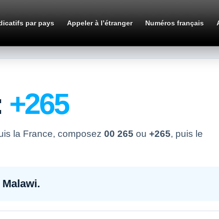
dicatifs par pays
Appeler à l’étranger
Numéros français
:
+265
uis la France, composez
00 265
ou
+265
, puis le
 Malawi.