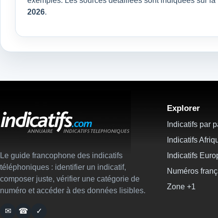
exemples. Les sources détaillées sont indiquées sur l
2026
.
Explorer
Indicatifs par 
Indicatifs Afriq
Le guide francophone des indicatifs
Indicatifs Eur
téléphoniques : identifier un indicatif,
Numéros franç
composer juste, vérifier une catégorie de
Zone +1
numéro et accéder à des données lisibles.
✉
☎
✓