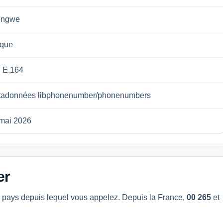
ongwe
ique
 E.164
tadonnées libphonenumber/phonenumbers
mai 2026
er
du pays depuis lequel vous appelez. Depuis la France,
00 265
et