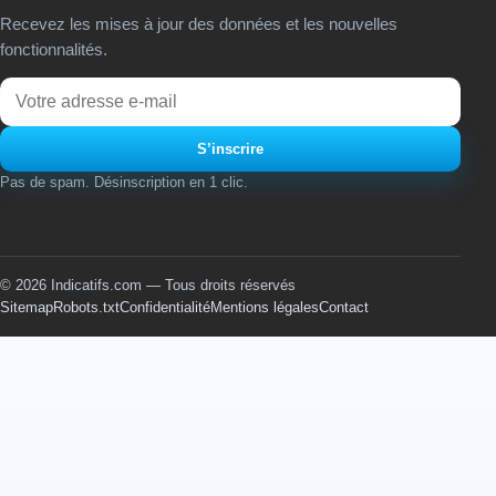
Recevez les mises à jour des données et les nouvelles
fonctionnalités.
Email
S’inscrire
Pas de spam. Désinscription en 1 clic.
© 2026 Indicatifs.com — Tous droits réservés
Sitemap
Robots.txt
Confidentialité
Mentions légales
Contact