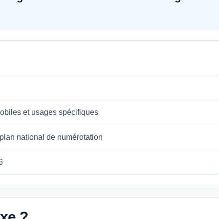
biles et usages spécifiques
an national de numérotation
6
ixe ?