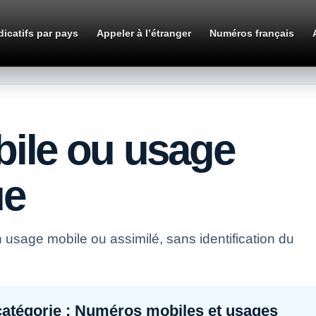
dicatifs par pays
Appeler à l’étranger
Numéros français
ile ou usage
ue
sage mobile ou assimilé, sans identification du
atégorie :
Numéros mobiles et usages