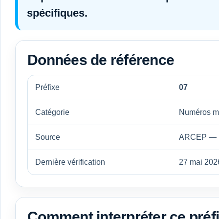
spécifiques
.
Données de référence
Préfixe
07
Catégorie
Numéros mo
Source
ARCEP — pl
Dernière vérification
27 mai 202
Comment interpréter ce préf