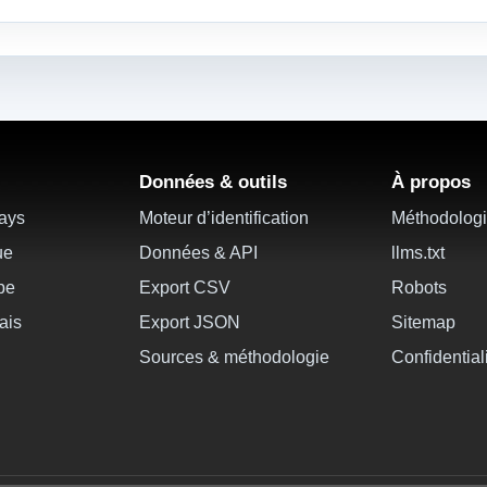
Données & outils
À propos
pays
Moteur d’identification
Méthodolog
ue
Données & API
llms.txt
ope
Export CSV
Robots
ais
Export JSON
Sitemap
Sources & méthodologie
Confidential