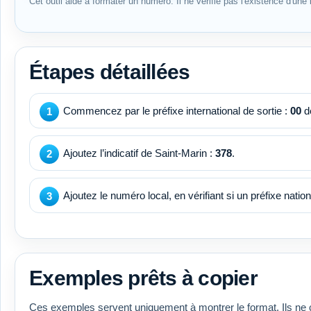
Cet outil aide à formater un numéro. Il ne vérifie pas l'existence d'une l
Étapes détaillées
Commencez par le préfixe international de sortie :
00
de
Ajoutez l’indicatif de Saint-Marin :
378
.
Ajoutez le numéro local, en vérifiant si un préfixe national
Exemples prêts à copier
Ces exemples servent uniquement à montrer le format. Ils ne 