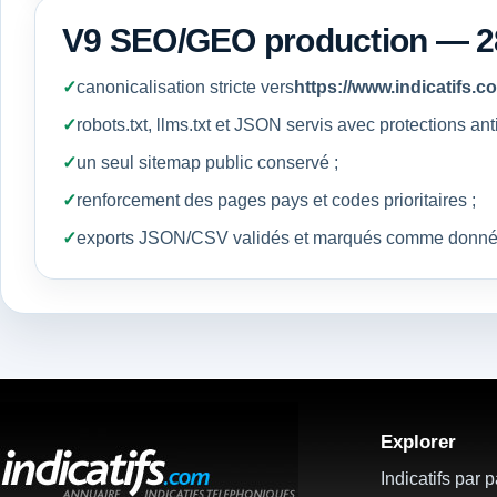
V9 SEO/GEO production — 2
canonicalisation stricte vers
https://www.indicatifs.c
robots.txt, llms.txt et JSON servis avec protections ant
un seul sitemap public conservé ;
renforcement des pages pays et codes prioritaires ;
exports JSON/CSV validés et marqués comme données s
Explorer
Indicatifs par 