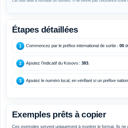
Cet outil aide à formater un numéro. Il ne vérifie pas l'existence d'une l
Étapes détaillées
Commencez par le préfixe international de sortie :
00
de
Ajoutez l’indicatif du Kosovo :
383
.
Ajoutez le numéro local, en vérifiant si un préfixe national
Exemples prêts à copier
Ces exemples servent uniquement à montrer le format. Ils ne 