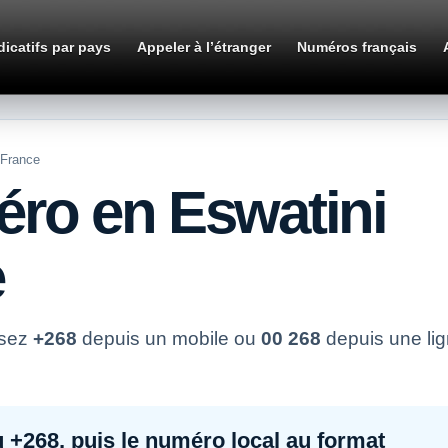
dicatifs par pays
Appeler à l’étranger
Numéros français
 France
ro en Eswatini
e
osez
+268
depuis un mobile ou
00 268
depuis une li
u
+268
, puis le numéro local au format